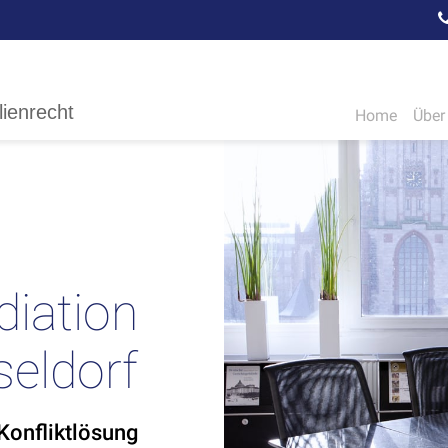
lienrecht
Home
Über
iation
eldorf
 Konfliktlösung