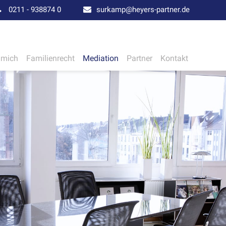
0211 - 938874 0
surkamp@heyers-partner.de
 mich
Familienrecht
Mediation
Partner
Kontakt