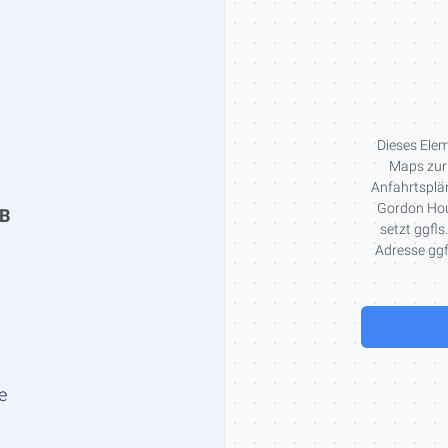
Dieses Elem
Maps zur 
Anfahrtsplän
Gordon Hous
bB
setzt ggfls
Adresse ggfl
e