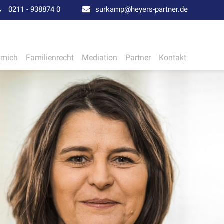
0211 - 938874 0
surkamp@heyers-partner.de
 mich
Familienrecht
Mediation
Partner
Kontakt