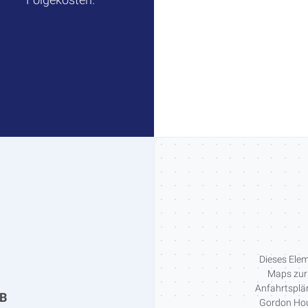
Dieses Elem
Maps zur 
Anfahrtsplän
bB
Gordon Hous