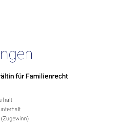
ungen
ältin für Familienrecht
rhalt
nterhalt
t (Zugewinn)