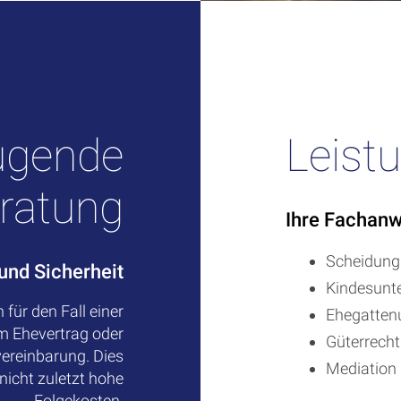
ugende
Leist
ratung
Ihre Fachanw
Scheidung
 und Sicherheit
Kindesunte
 für den Fall einer
Ehegattenu
em Ehevertrag oder
Güterrech
vereinbarung. Dies
Mediation
 nicht zuletzt hohe
Folgekosten.