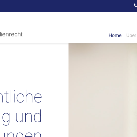
lienrecht
Home
Über
tliche
ng und
sungen